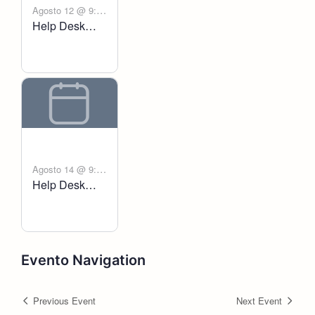
Agosto 12 @ 9:00
Help Desk
-
am
6:00 pm
Voltanict
Agosto 14 @ 9:00
Help Desk
-
am
6:00 pm
Voltanict
Evento Navigation
Previous Event
Next Event