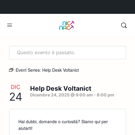
Questo evento è passato.
Event Series:
Help Desk Voltanict
DIC
Help Desk Voltanict
24
Dicembre 24, 2025 @ 9:00 am
-
6:00 pm
Hai dubbi, domande o curiosità? Siamo qui per
aiutarti!