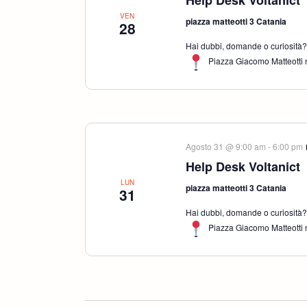
Help Desk Voltanict
VEN
piazza matteotti 3 Catania
28
Hai dubbi, domande o curiosità? S
Piazza Giacomo Matteotti n
Agosto 31 @ 9:00 am
-
6:00 pm
Help Desk Voltanict
LUN
piazza matteotti 3 Catania
31
Hai dubbi, domande o curiosità? S
Piazza Giacomo Matteotti n