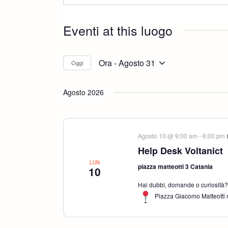
Eventi at this luogo
Ora
 - 
Agosto 31
Oggi
Seleziona
la
Agosto 2026
data.
Agosto 10 @ 9:00 am
-
6:00 pm
Help Desk Voltanict
LUN
piazza matteotti 3 Catania
10
Hai dubbi, domande o curiosità? S
Piazza Giacomo Matteotti n