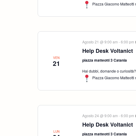
Piazza Giacomo Matteotti n
Agosto 21 @ 9:00 am
-
6:00 pm
Help Desk Voltanict
VEN
piazza matteotti 3 Catania
21
Hai dubbi, domande o curiosità? S
Piazza Giacomo Matteotti n
Agosto 24 @ 9:00 am
-
6:00 pm
Help Desk Voltanict
LUN
piazza matteotti 3 Catania