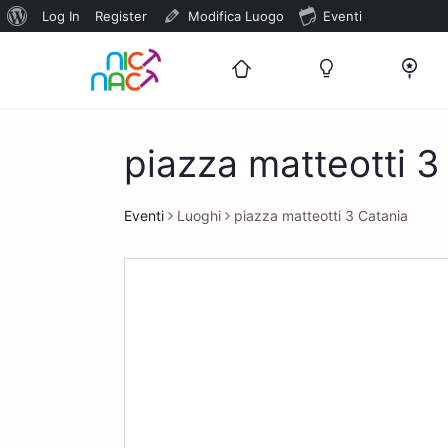
Informazioni
Log In
Register
Modifica Luogo
Eventi
su
WordPress
piazza matteotti 3
Eventi
Luoghi
piazza matteotti 3 Catania