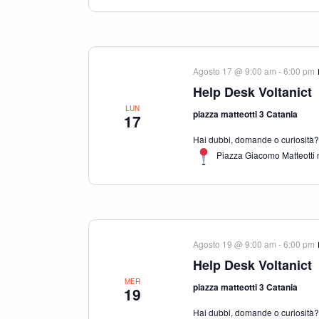
Agosto 17 @ 9:00 am
-
6:00 pm
Help Desk Voltanict
LUN
piazza matteotti 3 Catania
17
Hai dubbi, domande o curiosità? S
Piazza Giacomo Matteotti n
Agosto 19 @ 9:00 am
-
6:00 pm
Help Desk Voltanict
MER
piazza matteotti 3 Catania
19
Hai dubbi, domande o curiosità? S