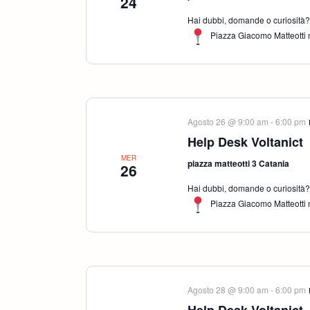
24
Hai dubbi, domande o curiosità? S
Piazza Giacomo Matteotti n
Agosto 26 @ 9:00 am
-
6:00 pm
Help Desk Voltanict
MER
piazza matteotti 3 Catania
26
Hai dubbi, domande o curiosità? S
Piazza Giacomo Matteotti n
Agosto 28 @ 9:00 am
-
6:00 pm