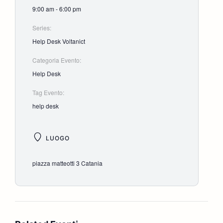
9:00 am - 6:00 pm
Series:
Help Desk Voltanict
Categoria Evento:
Help Desk
Tag Evento:
help desk
LUOGO
piazza matteotti 3 Catania