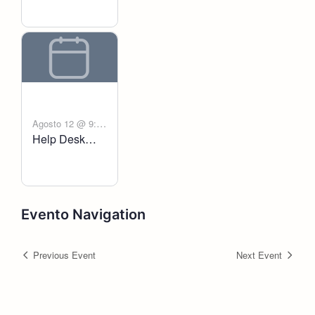
Agosto 12 @ 9:00
Help Desk
-
am
6:00 pm
Voltanict
Evento Navigation
Previous Event
Next Event