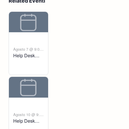
Related Eventi
Agosto 7 @ 9:00
Help Desk
-
am
6:00 pm
Voltanict
Agosto 10 @ 9:00
Help Desk
-
am
6:00 pm
Voltanict