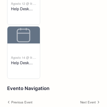
Agosto 12 @ 9:00
Help Desk
-
am
6:00 pm
Voltanict
Agosto 14 @ 9:00
Help Desk
-
am
6:00 pm
Voltanict
Evento Navigation
Previous Event
Next Event