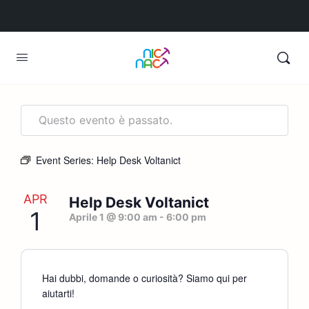
Questo evento è passato.
Event Series:
Help Desk Voltanict
APR
Help Desk Voltanict
1
Aprile 1 @ 9:00 am
-
6:00 pm
Hai dubbi, domande o curiosità? Siamo qui per
aiutarti!