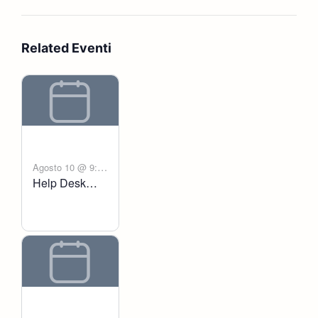
Related Eventi
Agosto 10 @ 9:00
Help Desk
-
am
6:00 pm
Voltanict