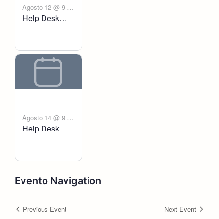
Agosto 12 @ 9:00
Help Desk
-
am
6:00 pm
Voltanict
Agosto 14 @ 9:00
Help Desk
-
am
6:00 pm
Voltanict
Evento Navigation
Previous Event
Next Event