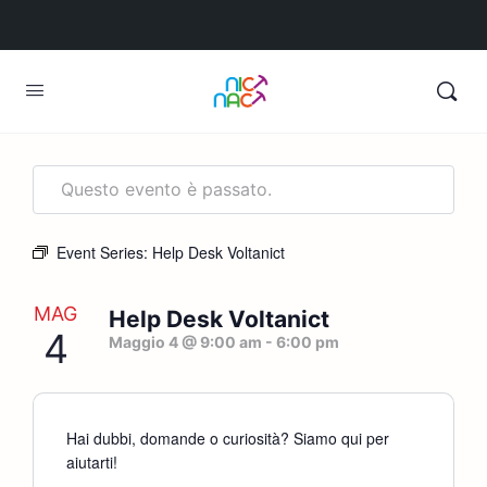
Questo evento è passato.
Event Series:
Help Desk Voltanict
MAG
Help Desk Voltanict
4
Maggio 4 @ 9:00 am
-
6:00 pm
Hai dubbi, domande o curiosità? Siamo qui per
aiutarti!