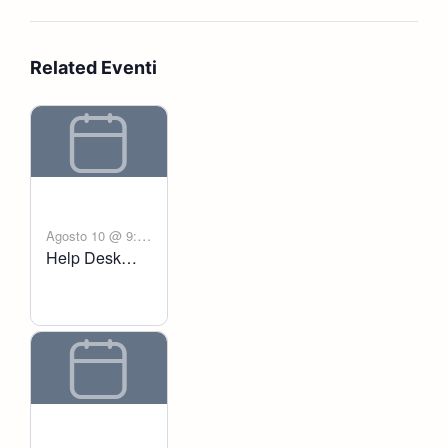
Related Eventi
Agosto 10 @ 9:00
Help Desk
-
am
6:00 pm
Voltanict