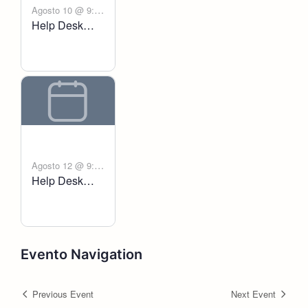
Agosto 10 @ 9:00
Help Desk
-
am
6:00 pm
Voltanict
Agosto 12 @ 9:00
Help Desk
-
am
6:00 pm
Voltanict
Evento Navigation
Previous Event
Next Event