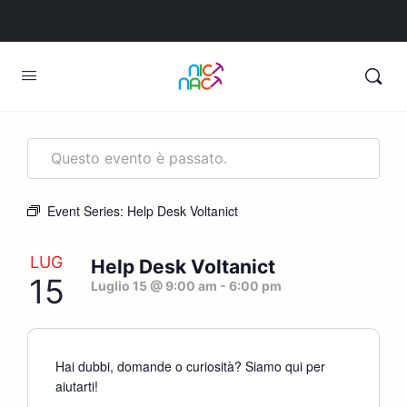
Questo evento è passato.
Event Series:
Help Desk Voltanict
LUG
Help Desk Voltanict
15
Luglio 15 @ 9:00 am
-
6:00 pm
Hai dubbi, domande o curiosità? Siamo qui per
aiutarti!