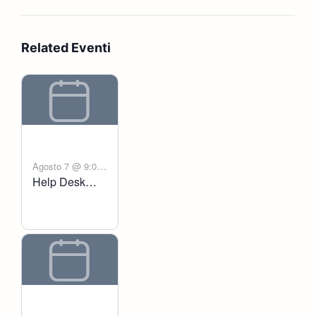
Related Eventi
Agosto 7 @ 9:00
Help Desk
-
am
6:00 pm
Voltanict