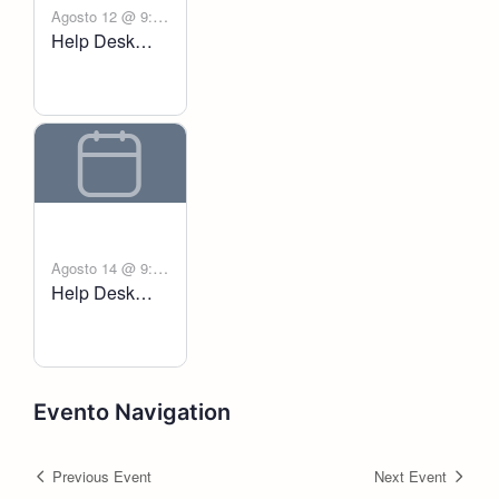
Agosto 12 @ 9:00
Help Desk
-
am
6:00 pm
Voltanict
Agosto 14 @ 9:00
Help Desk
-
am
6:00 pm
Voltanict
Evento Navigation
Previous Event
Next Event