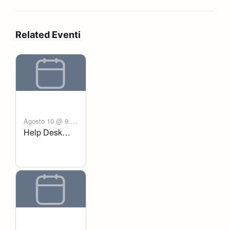
Related Eventi
Agosto 10 @ 9:00
Help Desk
-
am
6:00 pm
Voltanict