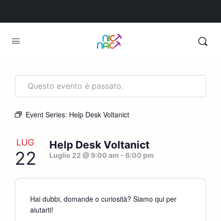
Questo evento è passato.
Event Series:
Help Desk Voltanict
LUG
Help Desk Voltanict
22
Luglio 22 @ 9:00 am
-
6:00 pm
Hai dubbi, domande o curiosità? Siamo qui per
aiutarti!