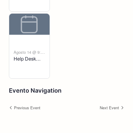
Agosto 14 @ 9:00
Help Desk
-
am
6:00 pm
Voltanict
Evento Navigation
Previous Event
Next Event