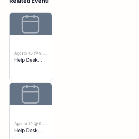
Related Eventi
Agosto 10 @ 9:00
Help Desk
-
am
6:00 pm
Voltanict
Agosto 12 @ 9:00
Help Desk
-
am
6:00 pm
Voltanict