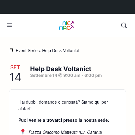
Event Series:
Help Desk Voltanict
SET
Help Desk Voltanict
14
Settembre 14 @ 9:00 am
-
6:00 pm
Hai dubbi, domande o curiosità? Siamo qui per
aiutarti!
Puoi venire a trovarci presso la nostra sede:
Piazza Giacomo Matteotti n.3, Catania