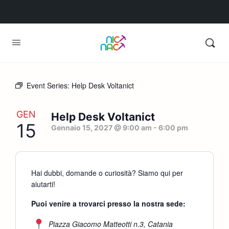
Event Series:
Help Desk Voltanict
GEN
Help Desk Voltanict
15
Gennaio 15, 2027 @ 9:00 am
-
6:00 pm
Hai dubbi, domande o curiosità? Siamo qui per
aiutarti!
Puoi venire a trovarci presso la nostra sede:
Piazza Giacomo Matteotti n.3, Catania