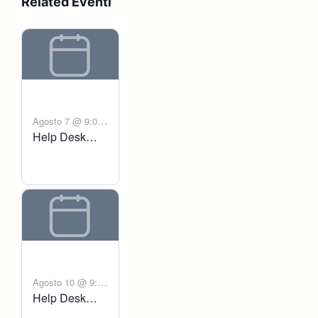
Related Eventi
Agosto 7 @ 9:00
Help Desk
-
am
6:00 pm
Voltanict
Agosto 10 @ 9:00
Help Desk
-
am
6:00 pm
Voltanict