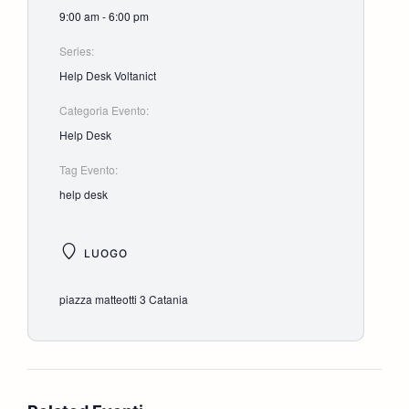
9:00 am - 6:00 pm
Series:
Help Desk Voltanict
Categoria Evento:
Help Desk
Tag Evento:
help desk
LUOGO
piazza matteotti 3 Catania