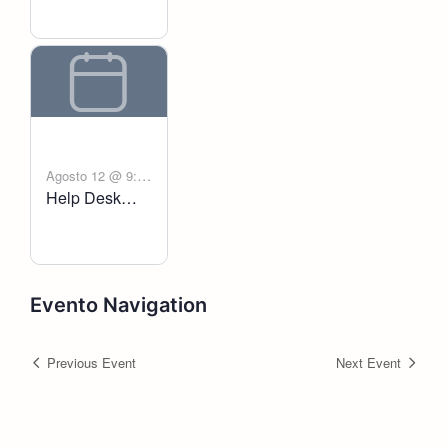
Agosto 12 @ 9:00
Help Desk
-
am
6:00 pm
Voltanict
Evento Navigation
Previous Event
Next Event