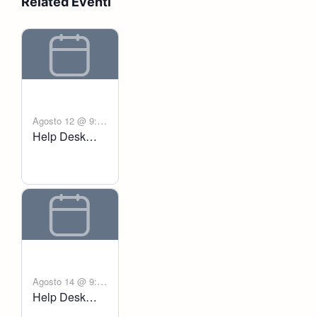
Related Eventi
Agosto 12 @ 9:00
Help Desk
-
am
6:00 pm
Voltanict
Agosto 14 @ 9:00
Help Desk
-
am
6:00 pm
Voltanict