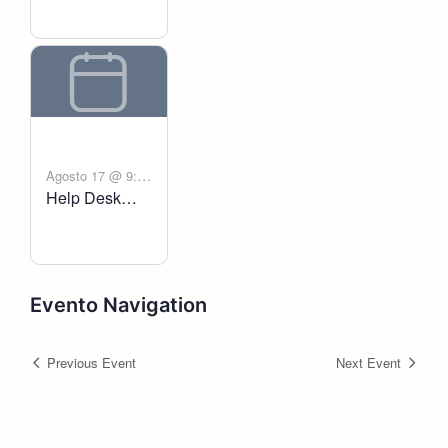
Agosto 17 @ 9:00
Help Desk
-
am
6:00 pm
Voltanict
Evento Navigation
Previous Event
Next Event