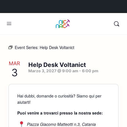
Event Series:
Help Desk Voltanict
MAR
Help Desk Voltanict
3
Marzo 3, 2027 @ 9:00 am
-
6:00 pm
Hai dubbi, domande o curiosità? Siamo qui per
aiutarti!
Puoi venire a trovarci presso la nostra sede:
Piazza Giacomo Matteotti n.3, Catania