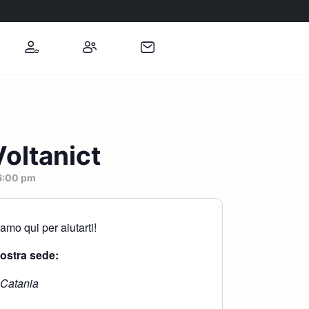
oltanict
6:00 pm
mo qui per aiutarti!
nostra sede:
 Catania