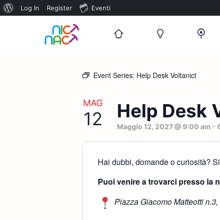
Informazioni
Log In
Register
Eventi
su
WordPress
Event Series:
Help Desk Voltanict
MAG
Help Desk V
12
Maggio 12, 2027 @ 9:00 am
-
Hai dubbi, domande o curiosità? Sia
Puoi venire a trovarci presso la 
Piazza Giacomo Matteotti n.3,