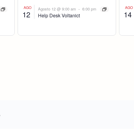
AGO
AGO
-
Agosto 12 @ 9:00 am
6:00 pm
12
14
Help Desk Voltanict
o