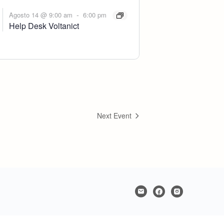
-
Agosto 14 @ 9:00 am
6:00 pm
Help Desk Voltanict
Next Event