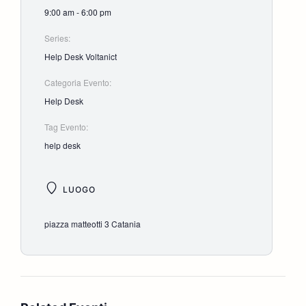
9:00 am - 6:00 pm
Series:
Help Desk Voltanict
Categoria Evento:
Help Desk
Tag Evento:
help desk
LUOGO
piazza matteotti 3 Catania