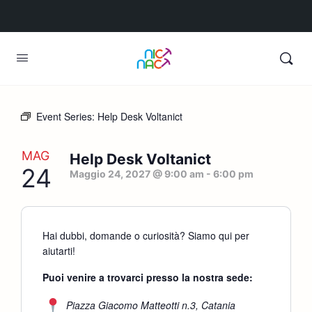
Event Series:
Help Desk Voltanict
MAG
Help Desk Voltanict
24
Maggio 24, 2027 @ 9:00 am
-
6:00 pm
Hai dubbi, domande o curiosità? Siamo qui per
aiutarti!
Puoi venire a trovarci presso la nostra sede:
Piazza Giacomo Matteotti n.3, Catania