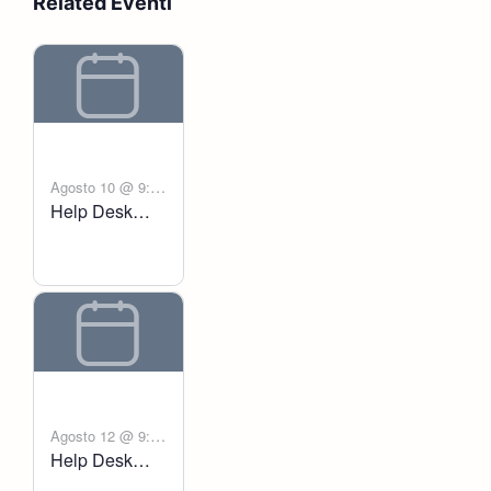
Related Eventi
Agosto 10 @ 9:00
Help Desk
-
am
6:00 pm
Voltanict
Agosto 12 @ 9:00
Help Desk
-
am
6:00 pm
Voltanict