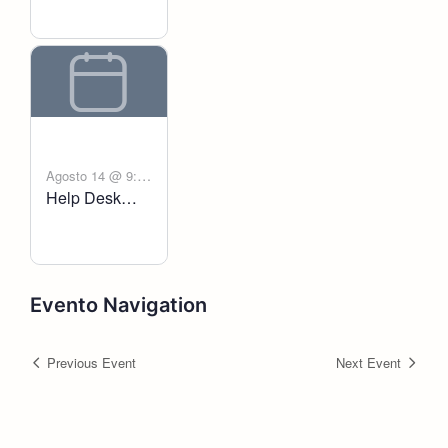
Agosto 14 @ 9:00
Help Desk
-
am
6:00 pm
Voltanict
Evento Navigation
Previous Event
Next Event