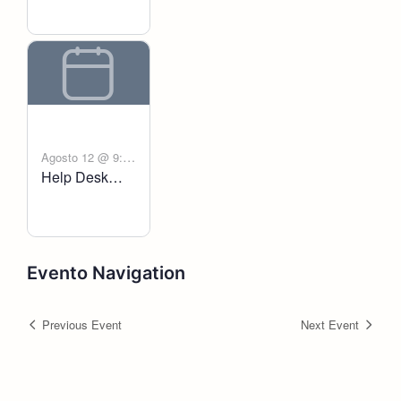
Agosto 12 @ 9:00
Help Desk
-
am
6:00 pm
Voltanict
Evento Navigation
Previous Event
Next Event