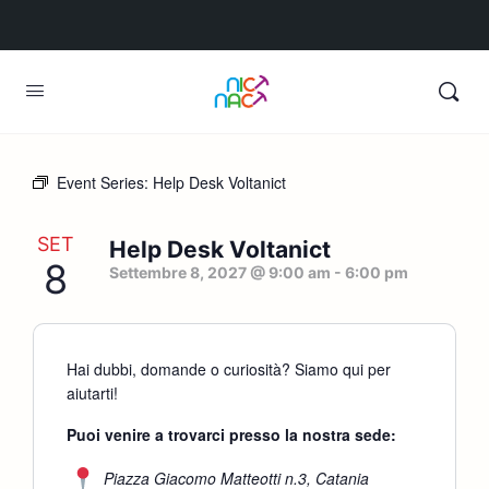
Event Series:
Help Desk Voltanict
SET
Help Desk Voltanict
8
Settembre 8, 2027 @ 9:00 am
-
6:00 pm
Hai dubbi, domande o curiosità? Siamo qui per
aiutarti!
Puoi venire a trovarci presso la nostra sede:
Piazza Giacomo Matteotti n.3, Catania