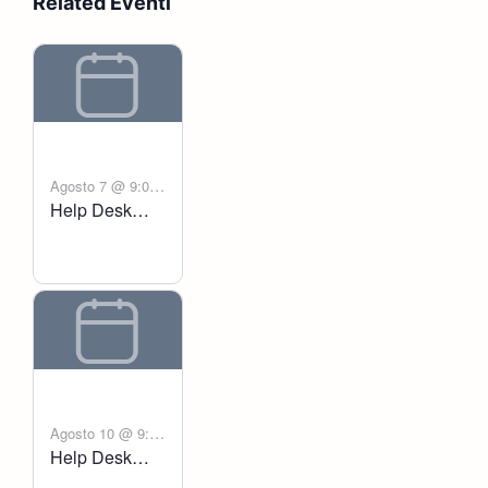
Related Eventi
Agosto 7 @ 9:00
Help Desk
-
am
6:00 pm
Voltanict
Agosto 10 @ 9:00
Help Desk
-
am
6:00 pm
Voltanict