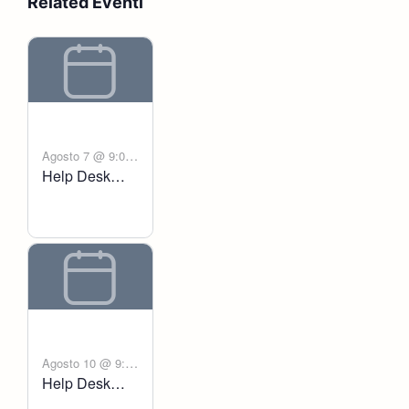
Related Eventi
Agosto 7 @ 9:00
Help Desk
-
am
6:00 pm
Voltanict
Agosto 10 @ 9:00
Help Desk
-
am
6:00 pm
Voltanict