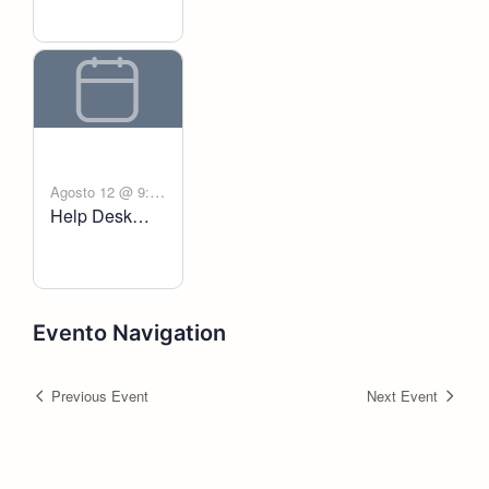
Agosto 12 @ 9:00
Help Desk
-
am
6:00 pm
Voltanict
Evento Navigation
Previous Event
Next Event