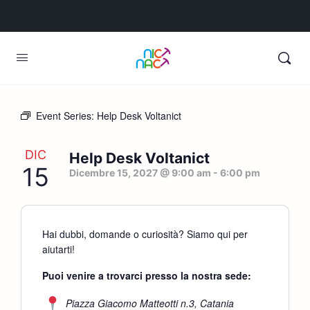
Event Series:
Help Desk Voltanict
DIC
Help Desk Voltanict
15
Dicembre 15, 2027 @ 9:00 am
-
6:00 pm
Hai dubbi, domande o curiosità? Siamo qui per
aiutarti!
Puoi venire a trovarci presso la nostra sede:
Piazza Giacomo Matteotti n.3, Catania