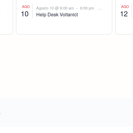
AGO
AGO
-
Agosto 10 @ 9:00 am
6:00 pm
10
12
Help Desk Voltanict
o