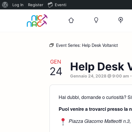
Informazioni
Log In
Register
Eventi
su
WordPress
Event Series:
Help Desk Voltanict
GEN
Help Desk V
24
Gennaio 24, 2028 @ 9:00 am
Hai dubbi, domande o curiosità? Sia
Puoi venire a trovarci presso la 
Piazza Giacomo Matteotti n.3,