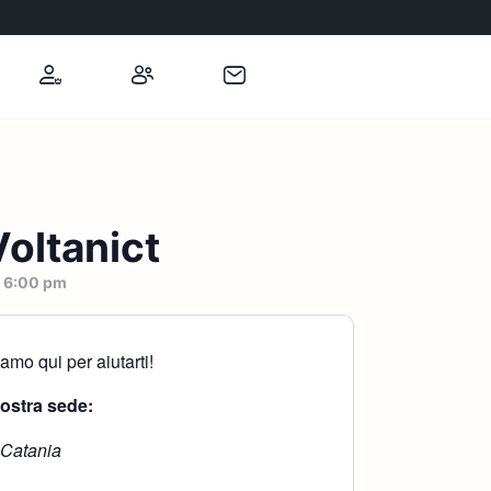
oltanict
-
6:00 pm
mo qui per aiutarti!
nostra sede:
 Catania