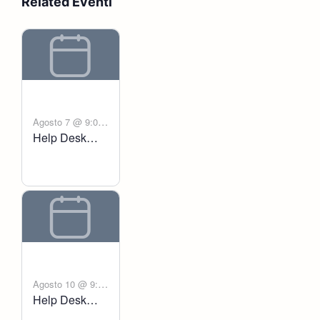
Related Eventi
Agosto 7 @ 9:00
Help Desk
-
am
6:00 pm
Voltanict
Agosto 10 @ 9:00
Help Desk
-
am
6:00 pm
Voltanict