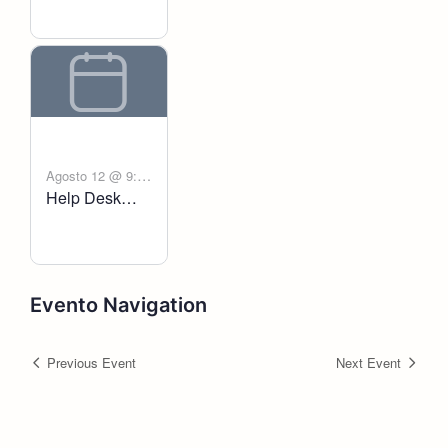
Agosto 12 @ 9:00
Help Desk
-
am
6:00 pm
Voltanict
Evento Navigation
Previous Event
Next Event