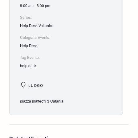
9:00 am - 6:00 pm
Series:
Help Desk Voltanict
Categoria Evento:
Help Desk
Tag Evento:
help desk
LUOGO
piazza matteotti 3 Catania