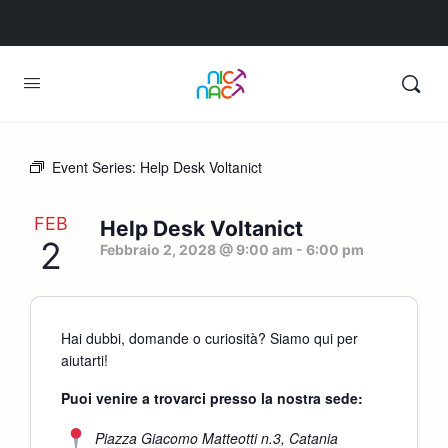
Event Series:
Help Desk Voltanict
FEB
Help Desk Voltanict
2
Febbraio 2, 2028 @ 9:00 am
-
6:00 pm
Hai dubbi, domande o curiosità? Siamo qui per
aiutarti!
Puoi venire a trovarci presso la nostra sede:
Piazza Giacomo Matteotti n.3, Catania