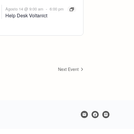
-
Agosto 14 @ 9:00 am
6:00 pm
Help Desk Voltanict
Next Event