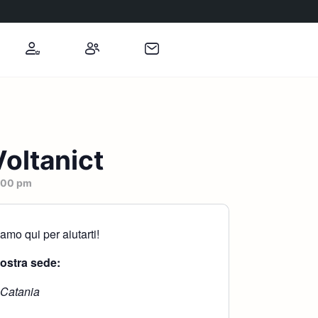
oltanict
:00 pm
mo qui per aiutarti!
nostra sede:
 Catania