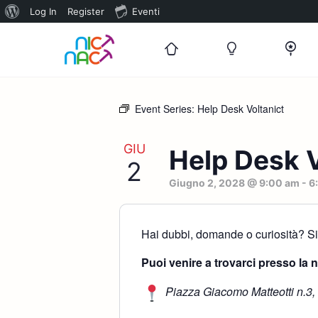
Informazioni
Log In
Register
Eventi
su
WordPress
Event Series:
Help Desk Voltanict
GIU
Help Desk V
2
Giugno 2, 2028 @ 9:00 am
-
6
Hai dubbi, domande o curiosità? Sia
Puoi venire a trovarci presso la 
Piazza Giacomo Matteotti n.3,