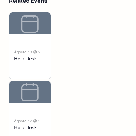
Related Eventi
Agosto 10 @ 9:00
Help Desk
-
am
6:00 pm
Voltanict
Agosto 12 @ 9:00
Help Desk
-
am
6:00 pm
Voltanict