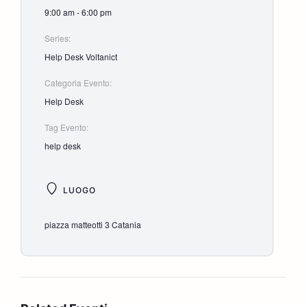
9:00 am - 6:00 pm
Series:
Help Desk Voltanict
Categoria Evento:
Help Desk
Tag Evento:
help desk
LUOGO
piazza matteotti 3 Catania