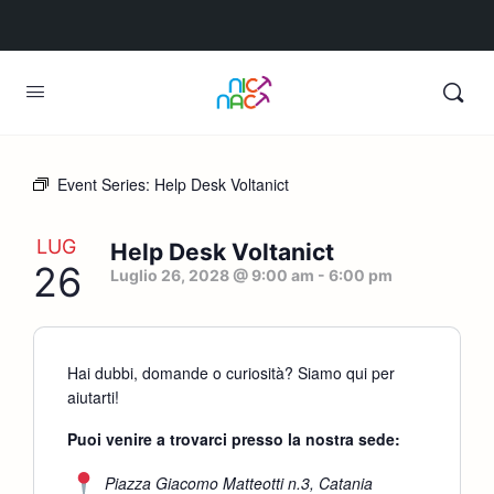
Event Series:
Help Desk Voltanict
LUG
Help Desk Voltanict
26
Luglio 26, 2028 @ 9:00 am
-
6:00 pm
Hai dubbi, domande o curiosità? Siamo qui per
aiutarti!
Puoi venire a trovarci presso la nostra sede:
Piazza Giacomo Matteotti n.3, Catania