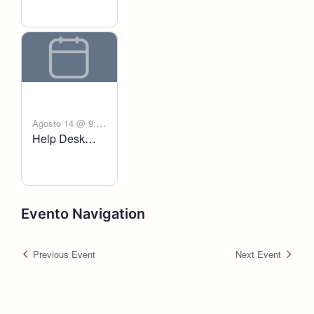
Agosto 14 @ 9:00
Help Desk
-
am
6:00 pm
Voltanict
Evento Navigation
Previous Event
Next Event