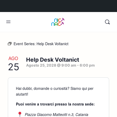
Event Series:
Help Desk Voltanict
AGO
Help Desk Voltanict
25
Agosto 25, 2028 @ 9:00 am
-
6:00 pm
Hai dubbi, domande o curiosità? Siamo qui per
aiutarti!
Puoi venire a trovarci presso la nostra sede:
Piazza Giacomo Matteotti n.3, Catania