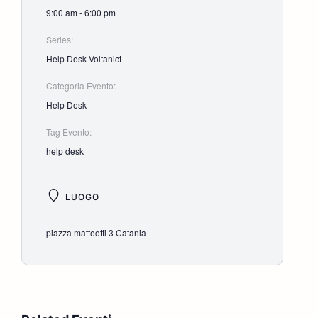
9:00 am - 6:00 pm
Series:
Help Desk Voltanict
Categoria Evento:
Help Desk
Tag Evento:
help desk
LUOGO
piazza matteotti 3 Catania