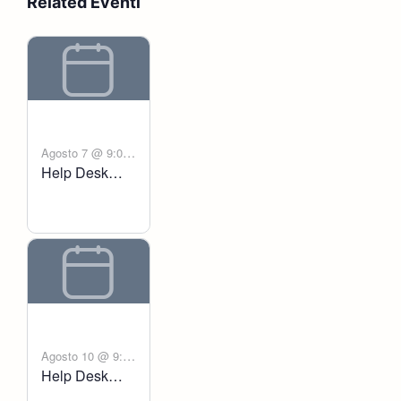
Related Eventi
Agosto 7 @ 9:00
Help Desk
-
am
6:00 pm
Voltanict
Agosto 10 @ 9:00
Help Desk
-
am
6:00 pm
Voltanict