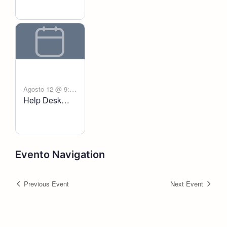
Agosto 12 @ 9:00
Help Desk
-
am
6:00 pm
Voltanict
Evento Navigation
Previous Event
Next Event