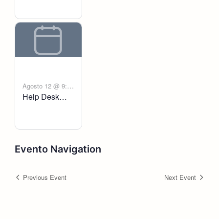
Agosto 12 @ 9:00
Help Desk
-
am
6:00 pm
Voltanict
Evento Navigation
Previous Event
Next Event