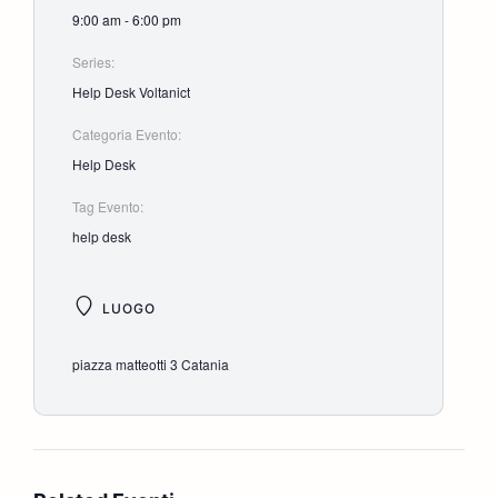
9:00 am - 6:00 pm
Series:
Help Desk Voltanict
Categoria Evento:
Help Desk
Tag Evento:
help desk
LUOGO
piazza matteotti 3 Catania