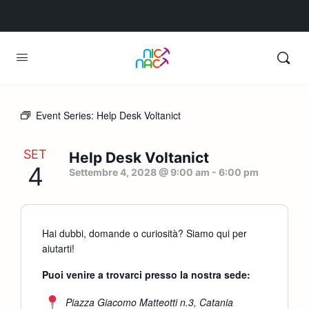
Event Series:
Help Desk Voltanict
SET
Help Desk Voltanict
4
Settembre 4, 2028 @ 9:00 am
-
6:00 pm
Hai dubbi, domande o curiosità? Siamo qui per
aiutarti!
Puoi venire a trovarci presso la nostra sede:
Piazza Giacomo Matteotti n.3, Catania