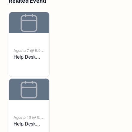
Related Eventi
Agosto 7 @ 9:00
Help Desk
-
am
6:00 pm
Voltanict
Agosto 10 @ 9:00
Help Desk
-
am
6:00 pm
Voltanict