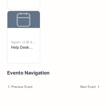
Agosto 12 @ 9:00
Help Desk
-
am
6:00 pm
Voltanict
Evento Navigation
Previous Event
Next Event