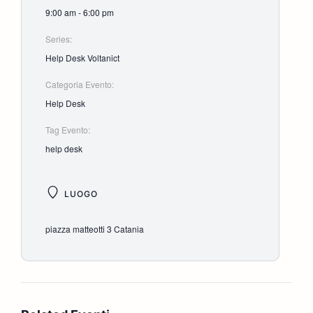
9:00 am - 6:00 pm
Series:
Help Desk Voltanict
Categoria Evento:
Help Desk
Tag Evento:
help desk
LUOGO
piazza matteotti 3 Catania