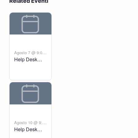
Related Eventi
Agosto 7 @ 9:00
Help Desk
-
am
6:00 pm
Voltanict
Agosto 10 @ 9:00
Help Desk
-
am
6:00 pm
Voltanict