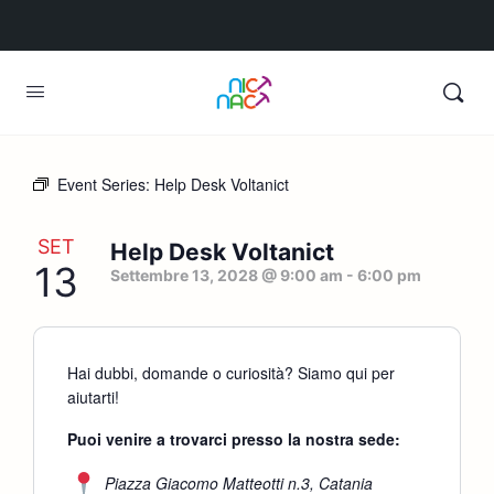
Event Series:
Help Desk Voltanict
SET
Help Desk Voltanict
13
Settembre 13, 2028 @ 9:00 am
-
6:00 pm
Hai dubbi, domande o curiosità? Siamo qui per
aiutarti!
Puoi venire a trovarci presso la nostra sede:
Piazza Giacomo Matteotti n.3, Catania