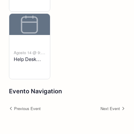
Agosto 14 @ 9:00
Help Desk
-
am
6:00 pm
Voltanict
Evento Navigation
Previous Event
Next Event