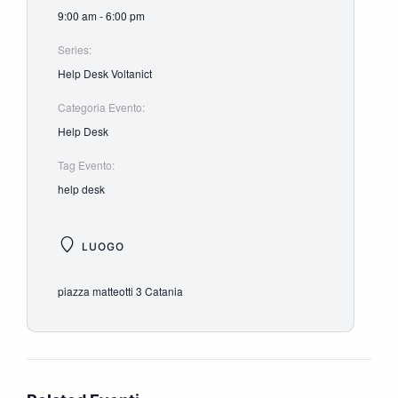
9:00 am - 6:00 pm
Series:
Help Desk Voltanict
Categoria Evento:
Help Desk
Tag Evento:
help desk
LUOGO
piazza matteotti 3 Catania