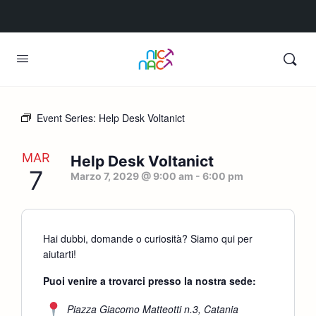
Event Series:
Help Desk Voltanict
MAR
Help Desk Voltanict
7
Marzo 7, 2029 @ 9:00 am
-
6:00 pm
Hai dubbi, domande o curiosità? Siamo qui per
aiutarti!
Puoi venire a trovarci presso la nostra sede:
Piazza Giacomo Matteotti n.3, Catania