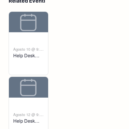
Related Eventi
Agosto 10 @ 9:00
Help Desk
-
am
6:00 pm
Voltanict
Agosto 12 @ 9:00
Help Desk
-
am
6:00 pm
Voltanict