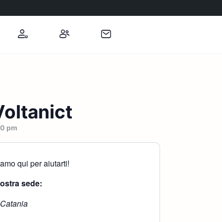
oltanict
00 pm
mo qui per aiutarti!
nostra sede:
 Catania