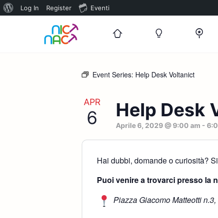
Informazioni
Log In
Register
Eventi
su
WordPress
Event Series:
Help Desk Voltanict
APR
Help Desk V
6
Aprile 6, 2029 @ 9:00 am
-
6:
Hai dubbi, domande o curiosità? Sia
Puoi venire a trovarci presso la 
Piazza Giacomo Matteotti n.3,