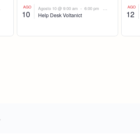
AGO
AGO
-
Agosto 10 @ 9:00 am
6:00 pm
10
12
Help Desk Voltanict
o