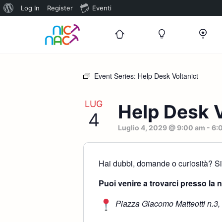
Informazioni
Log In
Register
Eventi
su
WordPress
Event Series:
Help Desk Voltanict
LUG
Help Desk V
4
Luglio 4, 2029 @ 9:00 am
-
6:
Hai dubbi, domande o curiosità? Sia
Puoi venire a trovarci presso la 
Piazza Giacomo Matteotti n.3,