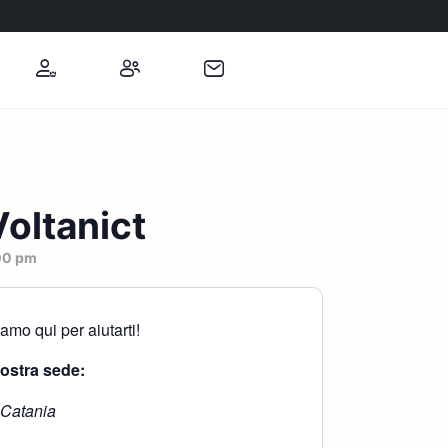
oltanict
00 pm
mo qui per aiutarti!
nostra sede:
 Catania