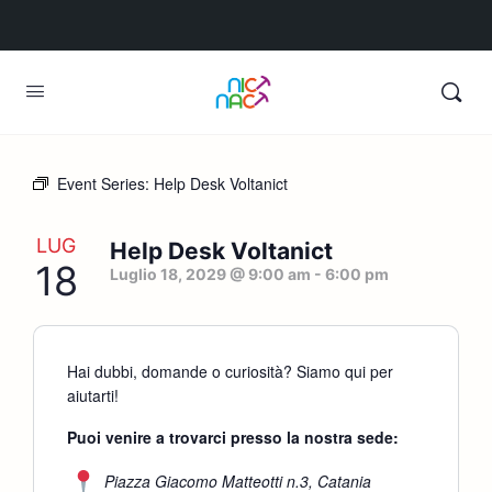
Event Series:
Help Desk Voltanict
LUG
Help Desk Voltanict
18
Luglio 18, 2029 @ 9:00 am
-
6:00 pm
Hai dubbi, domande o curiosità? Siamo qui per
aiutarti!
Puoi venire a trovarci presso la nostra sede:
Piazza Giacomo Matteotti n.3, Catania