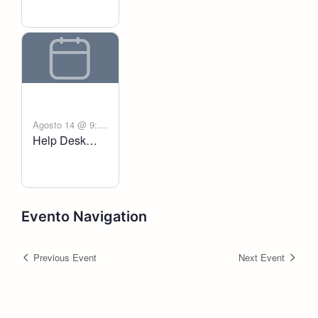
Agosto 14 @ 9:00
Help Desk
-
am
6:00 pm
Voltanict
Evento Navigation
Previous Event
Next Event