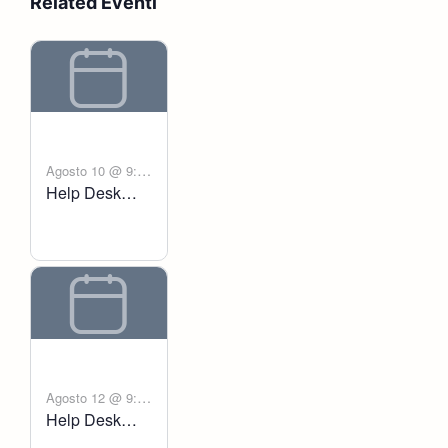
Related Eventi
Agosto 10 @ 9:00
Help Desk
-
am
6:00 pm
Voltanict
Agosto 12 @ 9:00
Help Desk
-
am
6:00 pm
Voltanict