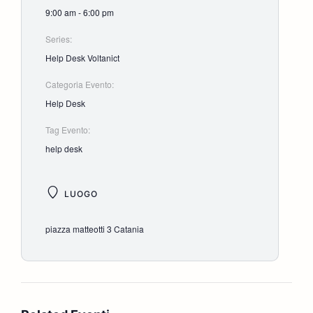
9:00 am - 6:00 pm
Series:
Help Desk Voltanict
Categoria Evento:
Help Desk
Tag Evento:
help desk
LUOGO
piazza matteotti 3 Catania