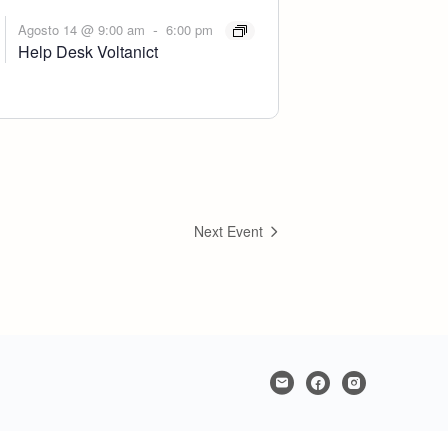
-
Agosto 14 @ 9:00 am
6:00 pm
Help Desk Voltanict
Next Event