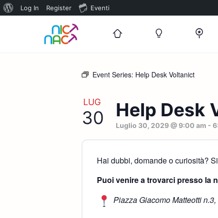
Informazioni
Log In
Register
Eventi
su
WordPress
Event Series:
Help Desk Voltanict
LUG
Help Desk V
30
Luglio 30, 2029 @ 9:00 am
-
6
Hai dubbi, domande o curiosità? Sia
Puoi venire a trovarci presso la 
Piazza Giacomo Matteotti n.3,