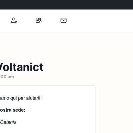
oltanict
:00 pm
mo qui per aiutarti!
nostra sede:
 Catania