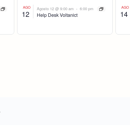
AGO
AGO
-
Agosto 12 @ 9:00 am
6:00 pm
12
14
Help Desk Voltanict
o