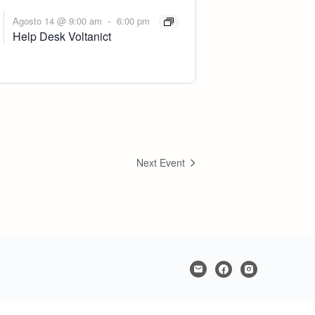
-
Agosto 14 @ 9:00 am
6:00 pm
Help Desk Voltanict
Next Event