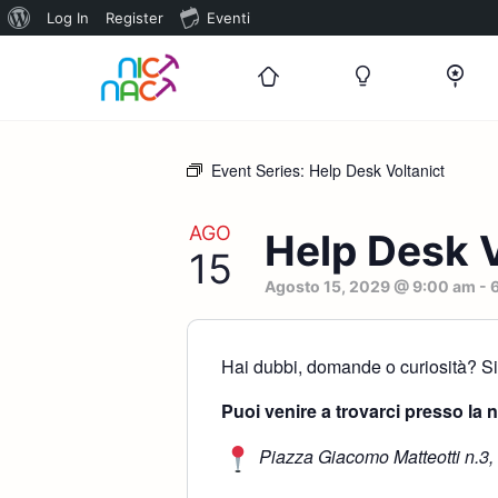
Informazioni
Log In
Register
Eventi
su
WordPress
Event Series:
Help Desk Voltanict
AGO
Help Desk V
15
Agosto 15, 2029 @ 9:00 am
-
Hai dubbi, domande o curiosità? Sia
Puoi venire a trovarci presso la 
Piazza Giacomo Matteotti n.3,