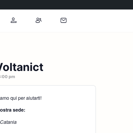
oltanict
6:00 pm
mo qui per aiutarti!
nostra sede:
 Catania