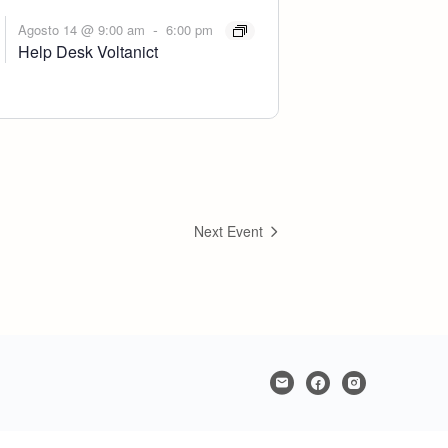
-
Agosto 14 @ 9:00 am
6:00 pm
Help Desk Voltanict
Next Event