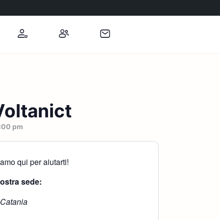
oltanict
:00 pm
mo qui per aiutarti!
nostra sede:
 Catania