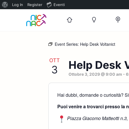
Informazioni
Log In
Register
Eventi
su
WordPress
Event Series:
Help Desk Voltanict
OTT
Help Desk V
3
Ottobre 3, 2029 @ 9:00 am
-
6
Hai dubbi, domande o curiosità? Sia
Puoi venire a trovarci presso la 
Piazza Giacomo Matteotti n.3,