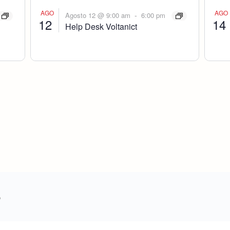
AGO
AGO
-
Agosto 12 @ 9:00 am
6:00 pm
12
14
Help Desk Voltanict
o