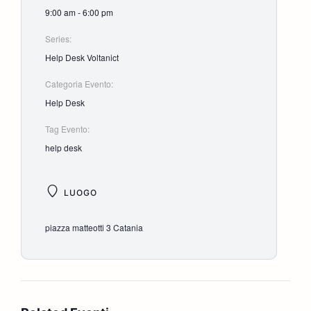
9:00 am - 6:00 pm
Series:
Help Desk Voltanict
Categoria Evento:
Help Desk
Tag Evento:
help desk
LUOGO
piazza matteotti 3 Catania