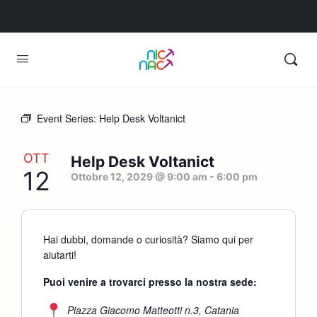
Event Series:
Help Desk Voltanict
OTT
Help Desk Voltanict
12
Ottobre 12, 2029 @ 9:00 am
-
6:00 pm
Hai dubbi, domande o curiosità? Siamo qui per
aiutarti!
Puoi venire a trovarci presso la nostra sede:
Piazza Giacomo Matteotti n.3, Catania