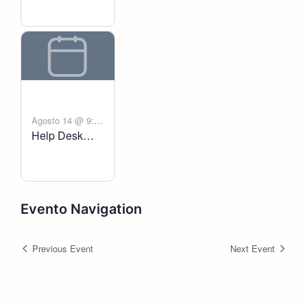
Agosto 14 @ 9:00
Help Desk
-
am
6:00 pm
Voltanict
Evento Navigation
Previous Event
Next Event