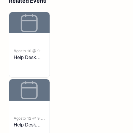
Related Eventi
Agosto 10 @ 9:00
Help Desk
-
am
6:00 pm
Voltanict
Agosto 12 @ 9:00
Help Desk
-
am
6:00 pm
Voltanict