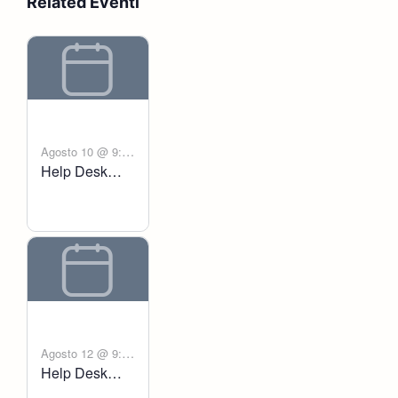
Related Eventi
Agosto 10 @ 9:00
Help Desk
-
am
6:00 pm
Voltanict
Agosto 12 @ 9:00
Help Desk
-
am
6:00 pm
Voltanict