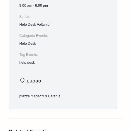
9:00 am - 6:00 pm
Series:
Help Desk Voltanict
Categoria Evento:
Help Desk
Tag Evento:
help desk
LUOGO
piazza matteotti 3 Catania