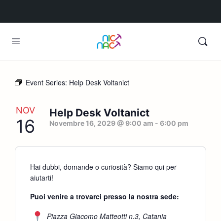
Event Series:
Help Desk Voltanict
NOV
Help Desk Voltanict
16
Novembre 16, 2029 @ 9:00 am
-
6:00 pm
Hai dubbi, domande o curiosità? Siamo qui per
aiutarti!
Puoi venire a trovarci presso la nostra sede:
Piazza Giacomo Matteotti n.3, Catania