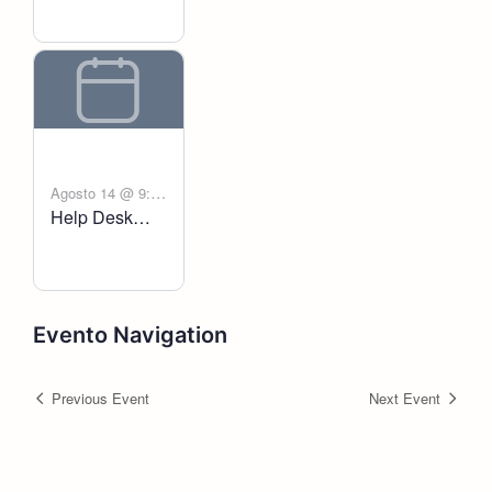
Agosto 14 @ 9:00
Help Desk
-
am
6:00 pm
Voltanict
Evento Navigation
Previous Event
Next Event