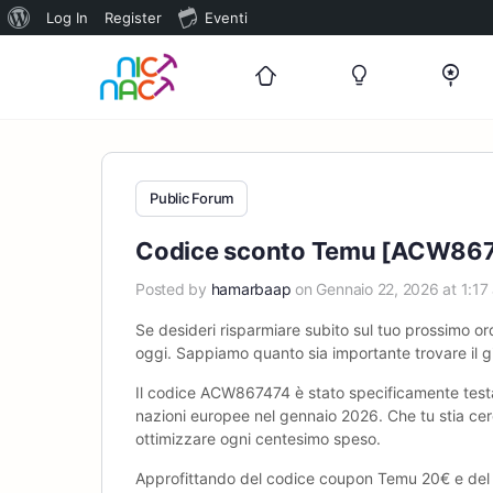
Informazioni
Log In
Register
Eventi
su
WordPress
Public Forum
Codice sconto Temu [ACW86747
Posted by
hamarbaap
on Gennaio 22, 2026 at 1:17
Se desideri risparmiare subito sul tuo prossimo ord
oggi. Sappiamo quanto sia importante trovare il gi
Il codice ACW867474 è stato specificamente testato 
nazioni europee nel gennaio 2026. Che tu stia cerc
ottimizzare ogni centesimo speso.
Approfittando del codice coupon Temu ‎20€ e del 