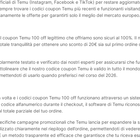
ufficiali di Temu (Instagram, Facebook e TikTok) per restare aggiornato 
empre trovare i codici coupon Temu più recenti e funzionanti visitand
ianamente le offerte per garantirti solo il meglio del mercato europeo
il coupon Temu 100 off legittimo che offriamo sono sicuri al 100%. Il
tale tranquillità per ottenere uno sconto di ‎20€ sia sul primo ordine 
olarmente testato e verificato dai nostri esperti per assicurarsi che 
tolineare che il nostro codice coupon Temu è valido in tutto il mondo 
ettendoti di usarlo quando preferisci nel corso del 2026.
a volta e i codici coupon Temu 100 off funzionano attraverso un siste
l codice alfanumerico durante il checkout, il software di Temu riconos
 totale parziale del tuo ordine.
a specifiche campagne promozionali che Temu lancia per espandere la s
lizzato chiaramente nel riepilogo dell’ordine, permettendoti di veder
. È un metodo trasparente ed efficace che garantisce che tu riceva e