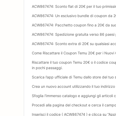
ACW867474: Sconto flat di ‎20€ per il tuo primissi
ACW867474: Un esclusivo bundle di coupon da ‎20€
ACW867474: Pacchetto coupon fino a ‎20€ da suddi
ACW867474: Spedizione gratuita verso 86 paesi per 
ACW867474: Sconto extra di ‎20€ su qualsiasi acqu
Come Riscattare il Coupon Temu ‎20€ per i Nuovi C
Riscattare il tuo coupon Temu ‎20€ o il codice c
in pochi passaggi.
Scarica l’app ufficiale di Temu dallo store del tuo 
Crea un nuovo account utilizzando il tuo indirizzo em
Sfoglia l’immenso catalogo e aggiungi gli articoli c
Procedi alla pagina del checkout e cerca il camp
Inserisci il codice ( ACW867474 ) e clicca su “App