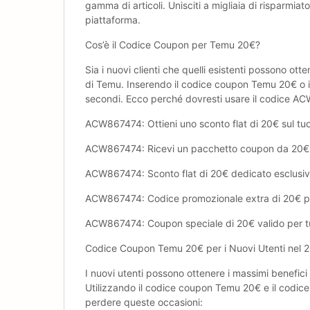
gamma di articoli. Unisciti a migliaia di risparmia
piattaforma.
Cos’è il Codice Coupon per Temu ‎20€?
Sia i nuovi clienti che quelli esistenti possono ott
di Temu. Inserendo il codice coupon Temu ‎20€ o il
secondi. Ecco perché dovresti usare il codice A
ACW867474: Ottieni uno sconto flat di ‎20€ sul tuo
ACW867474: Ricevi un pacchetto coupon da ‎20€ per u
ACW867474: Sconto flat di ‎20€ dedicato esclusiva
ACW867474: Codice promozionale extra di ‎20€ per i
ACW867474: Coupon speciale di ‎20€ valido per tutt
Codice Coupon Temu ‎20€ per i Nuovi Utenti nel 
I nuovi utenti possono ottenere i massimi benefic
Utilizzando il codice coupon Temu ‎20€ e il codice
perdere queste occasioni: