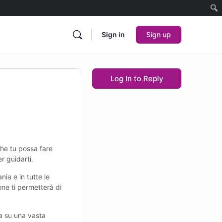
Sign in
Sign up
Log In to Reply
che tu possa fare
r guidarti.
ia e in tutte le
one ti permetterà di
a su una vasta