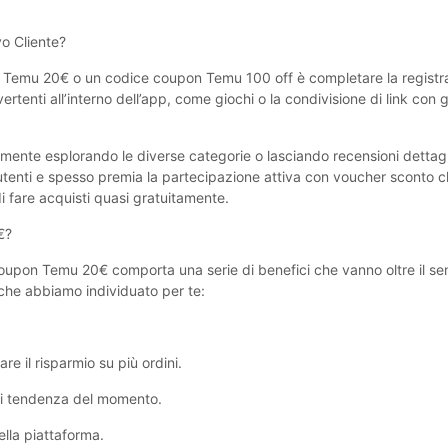
 Cliente?
 Temu ‎20€ o un codice coupon Temu 100 off è completare la registra
tenti all’interno dell’app, come giochi o la condivisione di link con gl
ente esplorando le diverse categorie o lasciando recensioni dettagli
utenti e spesso premia la partecipazione attiva con voucher sconto 
i fare acquisti quasi gratuitamente.
€?
oupon Temu ‎20€ comporta una serie di benefici che vanno oltre il se
 che abbiamo individuato per te:
 il risparmio su più ordini.
e di tendenza del momento.
ella piattaforma.