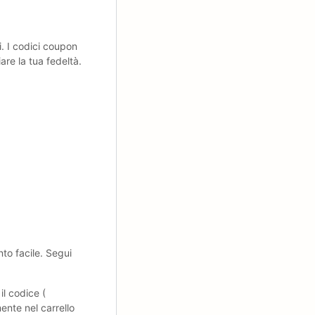
i. I codici coupon
are la tua fedeltà.
to facile. Segui
il codice (
ente nel carrello