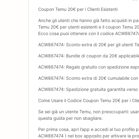
Coupon Temu ‎20€ per i Clienti Esistenti
Anche gli utenti che hanno già fatto acquisti in pa
Temu ‎20€ per utenti esistenti e il coupon Temu ‎20
Ecco cosa puoi ottenere con il codice ACW86747
ACW867474: Sconto extra di ‎20€ per gli utenti Te
ACW867474: Bundle di coupon da ‎20€ applicabile 
ACW867474: Regalo gratuito con spedizione espress
ACW867474: Sconto extra di ‎20€ cumulabile con i s
ACW867474: Spedizione gratuita garantita verso 86
Come Usare il Codice Coupon Temu ‎20€ per i Clien
Se sei già un utente Temu, non preoccuparti: usar
questa guida per non sbagliare.
Per prima cosa, apri l’app e accedi al tuo profilo p
ACW867474 ) nel box apposito per attivare la prom