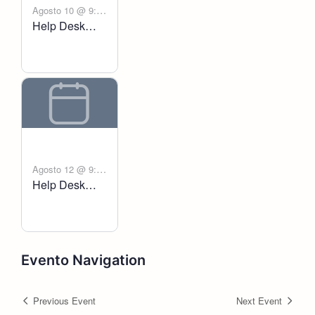
Agosto 10 @ 9:00
Help Desk
-
am
6:00 pm
Voltanict
Agosto 12 @ 9:00
Help Desk
-
am
6:00 pm
Voltanict
Evento Navigation
Previous Event
Next Event