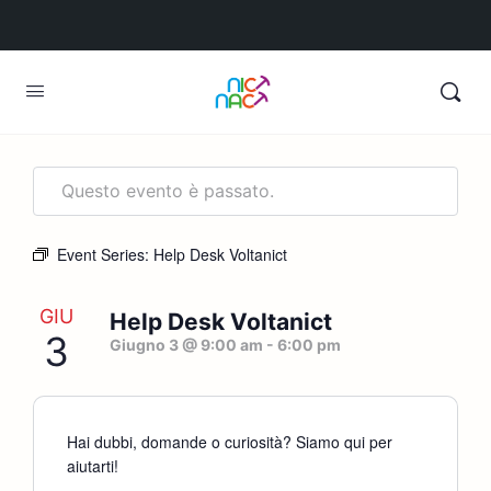
Questo evento è passato.
Event Series:
Help Desk Voltanict
GIU
Help Desk Voltanict
3
Giugno 3 @ 9:00 am
-
6:00 pm
Hai dubbi, domande o curiosità? Siamo qui per
aiutarti!