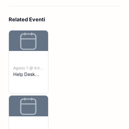
Related Eventi
Agosto 7 @ 9:00
Help Desk
-
am
6:00 pm
Voltanict