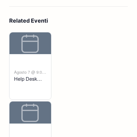
Related Eventi
Agosto 7 @ 9:00
Help Desk
-
am
6:00 pm
Voltanict