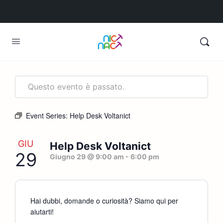
Questo evento è passato.
Event Series:
Help Desk Voltanict
GIU
Help Desk Voltanict
29
Giugno 29 @ 9:00 am
-
6:00 pm
Hai dubbi, domande o curiosità? Siamo qui per
aiutarti!