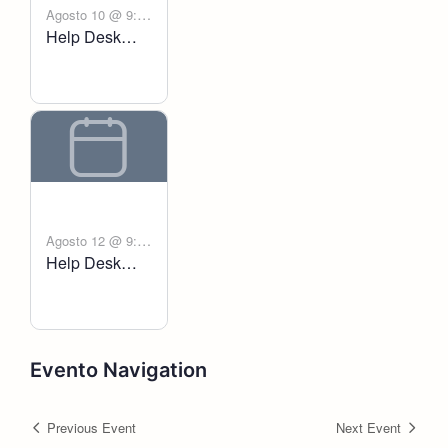
Agosto 10 @ 9:00
Help Desk
-
am
6:00 pm
Voltanict
Agosto 12 @ 9:00
Help Desk
-
am
6:00 pm
Voltanict
Evento Navigation
Previous Event
Next Event