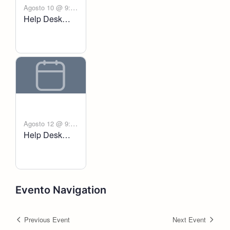
Agosto 10 @ 9:00
Help Desk
-
am
6:00 pm
Voltanict
Agosto 12 @ 9:00
Help Desk
-
am
6:00 pm
Voltanict
Evento Navigation
Previous Event
Next Event