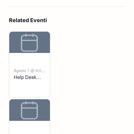
Related Eventi
Agosto 7 @ 9:00
Help Desk
-
am
6:00 pm
Voltanict