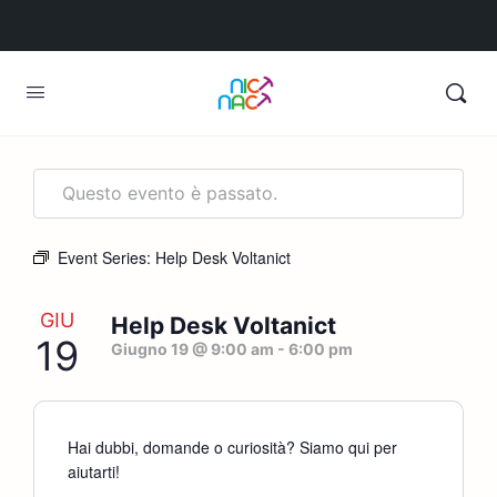
Questo evento è passato.
Event Series:
Help Desk Voltanict
GIU
Help Desk Voltanict
19
Giugno 19 @ 9:00 am
-
6:00 pm
Hai dubbi, domande o curiosità? Siamo qui per
aiutarti!