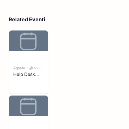
Related Eventi
Agosto 7 @ 9:00
Help Desk
-
am
6:00 pm
Voltanict