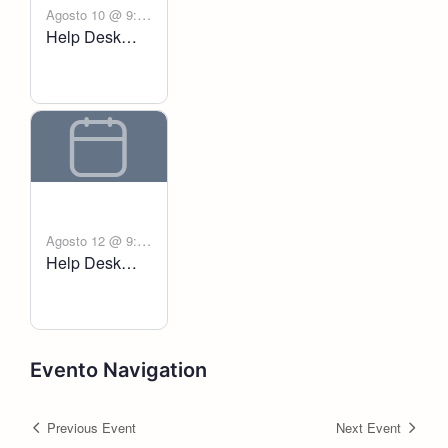
Agosto 10 @ 9:00
Help Desk
-
am
6:00 pm
Voltanict
Agosto 12 @ 9:00
Help Desk
-
am
6:00 pm
Voltanict
Evento Navigation
Previous Event
Next Event